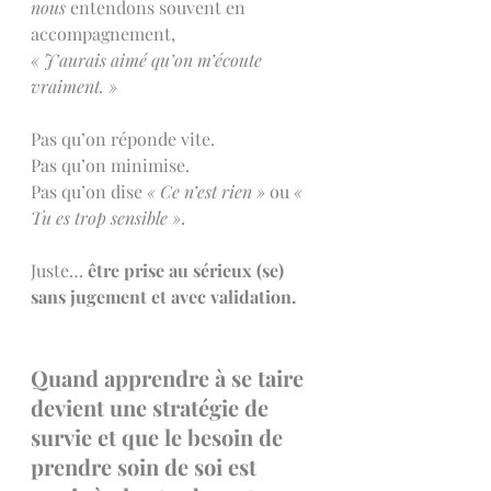
nous
 entendons souvent en 
accompagnement, 
« J’aurais aimé qu’on m’écoute 
vraiment. »
Pas qu’on réponde vite.
Pas qu’on minimise.
Pas qu’on dise 
« Ce n’est rien »
 ou 
« 
Tu es trop sensible »
.
Juste… 
être prise au sérieux (se)  
sans jugement et avec validation. 
Quand apprendre à se taire 
devient une stratégie de 
survie et que le besoin de 
prendre soin de soi est 