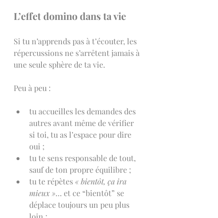
L’effet domino dans ta vie
Si tu n’apprends pas à t’écouter, les 
répercussions ne s’arrêtent jamais à 
une seule sphère de ta vie.
Peu à peu :
tu accueilles les demandes des 
autres avant même de vérifier 
si toi, tu as l’espace pour dire 
oui ;
tu te sens responsable de tout, 
sauf de ton propre équilibre ;
tu te répètes 
« bientôt, ça ira 
mieux »
… et ce “bientôt” se 
déplace toujours un peu plus 
loin ;