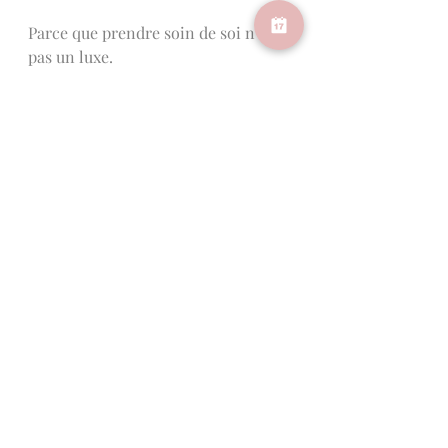
Parce que prendre soin de soi n’est 
pas un luxe.
Parce que ce n’est pas simplement 
“se détendre”.
C’est apprendre à reconnaître ce 
qui se vit à l’intérieur, avec sérieux 
et respect.
 Ce que tu ressens mérite d’être 
considéré aujourd’hui,
Lorsque la situation dépasse le 
cadre de l’accompagnement ou 
nécessite un soutien clinique 
spécialisé, nous encourageons 
fortement le recours à des 
ressources professionnelles 
appropriées.