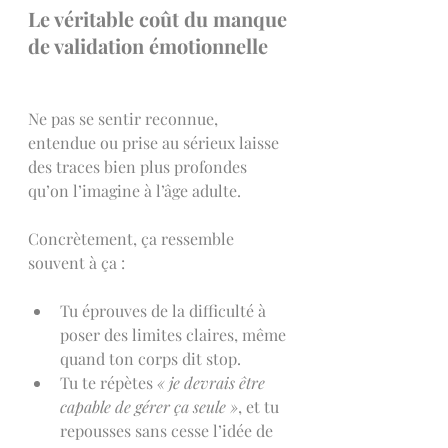
Le véritable coût du manque 
de validation émotionnelle
Ne pas se sentir reconnue, 
entendue ou prise au sérieux laisse 
des traces bien plus profondes 
qu’on l’imagine à l’âge adulte.
Concrètement, ça ressemble 
souvent à ça :
Tu éprouves de la difficulté à 
poser des limites claires, même 
quand ton corps dit stop.
Tu te répètes 
« je devrais être 
capable de gérer ça seule »
, et tu 
repousses sans cesse l’idée de 