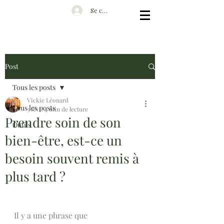
Se connecter
Post
Tous les posts
Vickie Léonard
Tous les posts
3 févr.
4 min de lecture
Prendre soin de son
Outils
bien-être, est-ce un
besoin souvent remis à
plus tard ?
Il y a une phrase que 