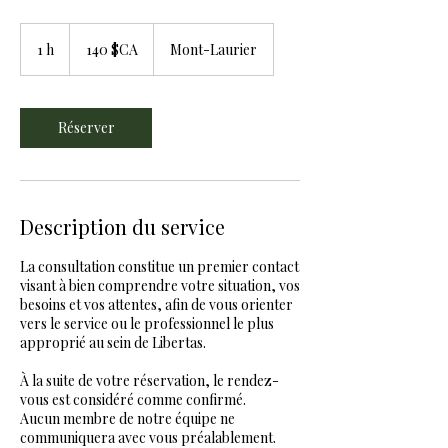
140
dollars
1 h
1
140 $CA
Mont-Laurier
canadiens
Réserver
Description du service
La consultation constitue un premier contact
visant à bien comprendre votre situation, vos
besoins et vos attentes, afin de vous orienter
vers le service ou le professionnel le plus
approprié au sein de Libertas.
À la suite de votre réservation, le rendez-
vous est considéré comme confirmé.
Aucun membre de notre équipe ne
communiquera avec vous préalablement.