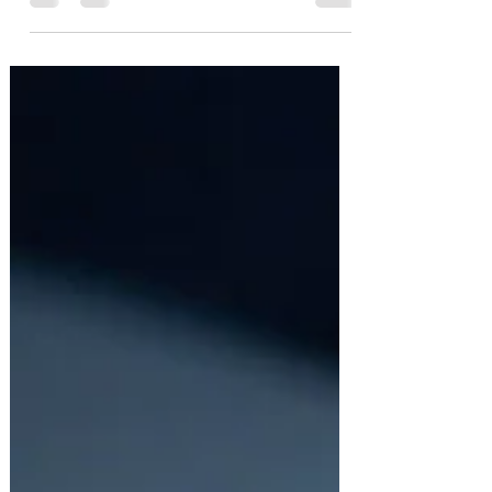
qu'on veut projeter. C'est l'une des
dynamiques les plus courantes dans
l'épuisement professionnel : le sentiment
qu'on ne peut pas se permettre de
ralentir. L'idée de « demander de l'aide »
peut sembler, à tort, comme un aveu
d'échec. Résultat : on attend et souvent
trop longtemps.