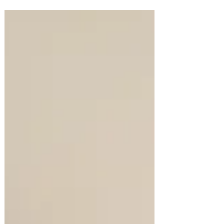
eux. » « Je ne comprends pas pourquoi j'ai
autant de difficulté. » Ce que nous
observons chez Libertas, c'est que cette
auto-critique finit souvent par peser plus
lourd que la transition elle-même. Ce qui
aide, vraiment Ce n'est pas de « passer à
autre chose » plus vite.