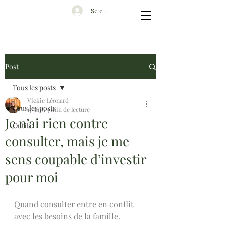
Se connecter
Post
Tous les posts
Vickie Léonard
Tous les posts
17 janv.
3 min de lecture
Je n’ai rien contre
Outils
consulter, mais je me
sens coupable d’investir
pour moi
Quand consulter entre en conflit 
avec les besoins de la famille.