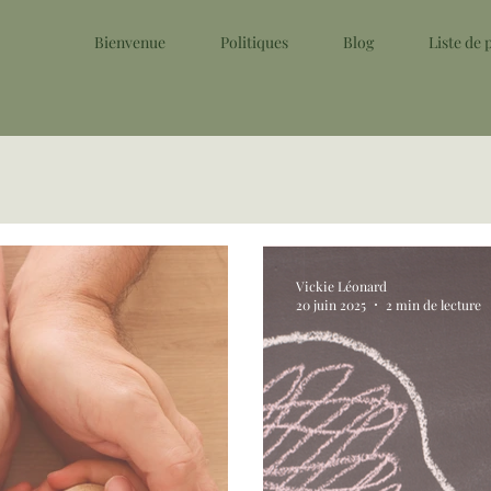
Bienvenue
Politiques
Blog
Liste de
Vickie Léonard
20 juin 2025
2 min de lecture