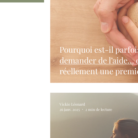
Pourquoi est-il parfois
demander de l’aide… e
réellement une premi
Vickie Léonard
26 janv. 2025
2 min de lecture