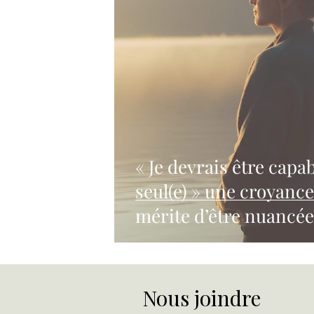
« Je devrais être capa
seul(e) » une croyance fréquente qui
mérite d’être nuancée
Nous joindre