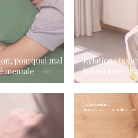
ion, pourquoi mal
Relations toxiques, quand 
té mentale
laissent des tra
Vickie Léonard
20 sept. 2025
3 min de lecture