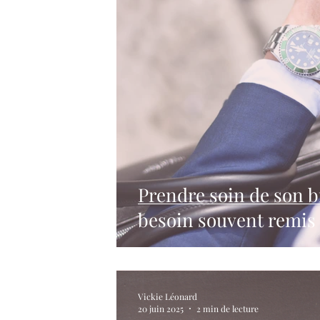
Prendre soin de son b
besoin souvent remis 
Vickie Léonard
20 juin 2025
2 min de lecture