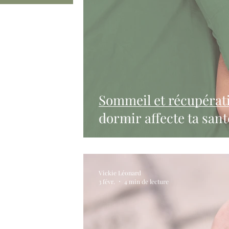
Sommeil et récupérat
dormir affecte ta san
Vickie Léonard
3 févr.
4 min de lecture