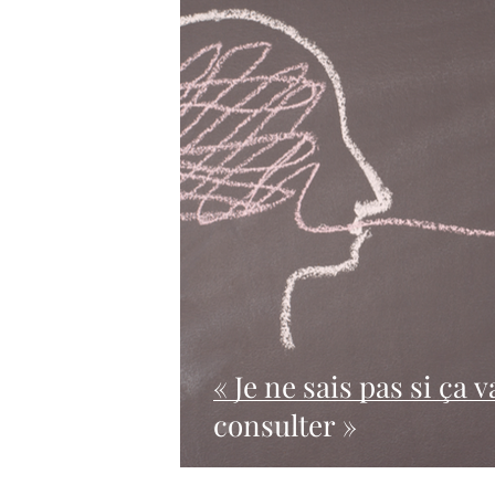
« Je ne sais pas si ça 
consulter »