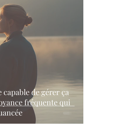
re capable de gérer ça
nuancée