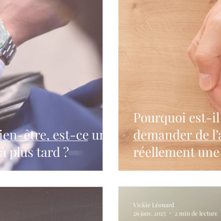
Pourquoi est-il 
ien-être, est-ce un
demander de l’a
à plus tard ?
réellement une
Vickie Léonard
26 janv. 2025
2 min de lecture