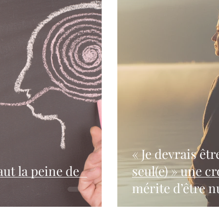
« Je devrais êt
vaut la peine de
seul(e) » une croyance fréquente qui
mérite d’être 